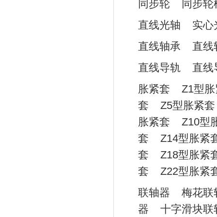
同步轮
同步轮
直线光轴
实心
直线轴承
直线
直线导轨
直线
胀紧套
Z1型
套
Z5型胀紧套
胀紧套
Z10型
套
Z14型胀紧
套
Z18型胀紧
套
Z22型胀紧
联轴器
梅花联
器
十字滑块联