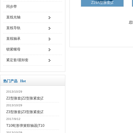
Z19A型胀套|Z
同步带
直线光轴
总
直线导轨
直线轴承
锁紧螺母
紧定套/退卸套
热门产品 Hot
2013/10/29
Z2型胀套|Z2型胀紧套|Z
2013/10/29
Z3型胀套|Z3型胀紧套|Z
2017/9/12
T10蛇形弹簧联轴器|T10
2013/10/29