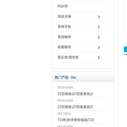
同步带
直线光轴
直线导轨
直线轴承
锁紧螺母
紧定套/退卸套
热门产品 Hot
2013/10/29
Z2型胀套|Z2型胀紧套|Z
2013/10/29
Z3型胀套|Z3型胀紧套|Z
2017/9/12
T10蛇形弹簧联轴器|T10
2013/10/29