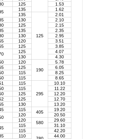
80
125
1.53
135
1.62
95
135
2.01
85
130
2.10
80
125
2.15
85
135
2.35
80
130
125
2.95
65
120
3.51
65
125
3.85
125
4.07
70
130
4.30
60
120
5.78
65
125
6.05
190
50
115
8.25
50
115
8.65
51
115
10.10
50
115
11.22
60
125
295
12.20
62
125
12.70
65
130
13.20
45
115
19.20
405
120
20.50
50
120
29.60
580
115
31.10
45
115
42.20
35
110
44.00
780