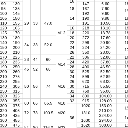
16
90
130
147
6.60
1
95
135
18
167
7.90
1
100
145
192
9.60
105
150
14
190
9.98
1
110
155
29
33
47.0
191
10.50
1
120
165
16
218
13.10
1
125
170
M12
18
220
13.78
1
130
180
20
272
17.60
1
140
190
22
298
20.90
1
34
38
52.0
150
200
24
324
24.20
1
160
210
26
350
28.00
170
225
22
386
32.80
1
38
44
60
180
235
24
420
37.80
1
M14
190
250
28
490
46.50
1
46
52
68
200
260
30
525
52.50
1
210
275
24
599
62.89
1
220
285
26
620
68.00
1
240
305
50
56
74
M16
30
715
85.50
1
250
315
32
768
96.00
1
260
325
34
800
104.00
1
280
355
32
915
128.00
1
60
66
86.5
M18
300
375
1020
153.00
1
320
405
210.00
72
78
100.5
M20
1310
340
425
224.00
36
1
360
455
1630
294.00
380
475
1620
308.00
1
84
90
116.0
M22