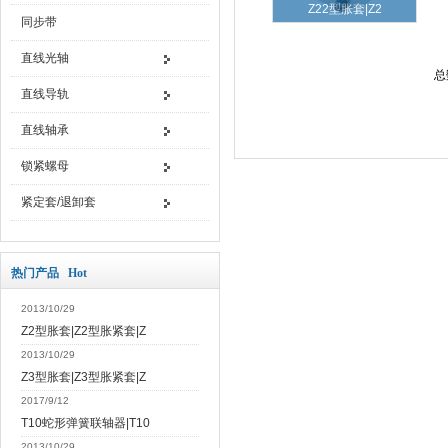
Z22型胀套|Z2
同步带
直线光轴
总
直线导轨
直线轴承
锁紧螺母
紧定套/退卸套
热门产品 Hot
2013/10/29
Z2型胀套|Z2型胀紧套|Z
2013/10/29
Z3型胀套|Z3型胀紧套|Z
2017/9/12
T10蛇形弹簧联轴器|T10
2013/10/29