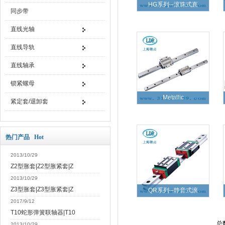
HG系列─滚珠式直
同步带
直线光轴
直线导轨
直线轴承
锁紧螺母
Metallic
紧定套/退卸套
热门产品 Hot
2013/10/29
Z2型胀套|Z2型胀紧套|Z
2013/10/29
Z3型胀套|Z3型胀紧套|Z
QR系列─静音式滚
2017/9/12
T10蛇形弹簧联轴器|T10
总
2013/10/29