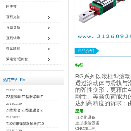
同步带
直线光轴
直线导轨
直线轴承
锁紧螺母
产品介绍
紧定套/退卸套
特征
RG
系列以滚柱型滚动
热门产品 Hot
透过滚动体与滑轨与
的弹性变形，更藉由
4
2013/10/29
刚性、等高负荷能力
Z2型胀套|Z2型胀紧套|Z
达到高精度的诉求；
2013/10/29
Z3型胀套|Z3型胀紧套|Z
应用
自动化设备
2017/9/12
重型搬运设备
T10蛇形弹簧联轴器|T10
CNC
加工机
2013/10/29