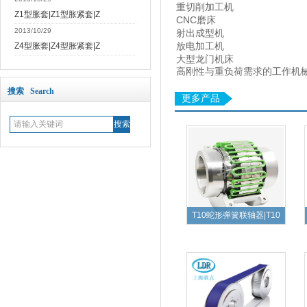
重切削加工机
Z1型胀套|Z1型胀紧套|Z
CNC
磨床
2013/10/29
射出成型机
Z4型胀套|Z4型胀紧套|Z
放电加工机
大型龙门机床
高刚性与重负荷需求的工作机
搜索 Search
更多产品
T10蛇形弹簧联轴器|T10