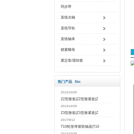
同步带
直线光轴
直线导轨
直线轴承
锁紧螺母
紧定套/退卸套
热门产品 Hot
2013/10/29
Z2型胀套|Z2型胀紧套|Z
2013/10/29
Z3型胀套|Z3型胀紧套|Z
2017/9/12
T10蛇形弹簧联轴器|T10
2013/10/29