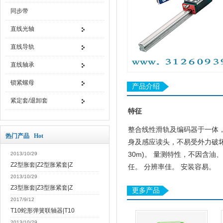
同步带
直线光轴
直线导轨
直线轴承
锁紧螺母
产品介绍
紧定套/退卸套
特征
整合线性滑轨及编码器于一体
热门产品 Hot
身及感应读头，不易受外力破
30m
)
2013/10/29
。
量测特性，不因含油、
Z2型胀套|Z2型胀紧套|Z
任。
分辨率佳。
安装容易
。
2013/10/29
Z3型胀套|Z3型胀紧套|Z
更多产品
2017/9/12
T10蛇形弹簧联轴器|T10
2013/10/29