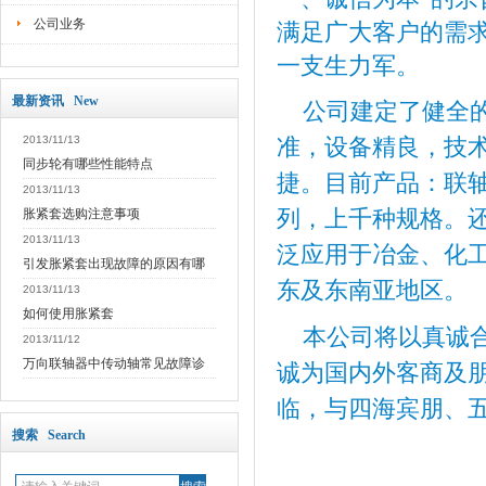
公司业务
满足广大客户的需
一支生力军。
最新资讯 New
公司建定了健全的
2013/11/13
准，设备精良，技
同步轮有哪些性能特点
捷。目前产品：联
2013/11/13
列，上千种规格。
胀紧套选购注意事项
2013/11/13
泛应用于冶金、化
引发胀紧套出现故障的原因有哪
东及东南亚地区。
2013/11/13
如何使用胀紧套
本公司将以真诚合
2013/11/12
万向联轴器中传动轴常见故障诊
诚为国内外客商及
临，与四海宾朋、
搜索 Search