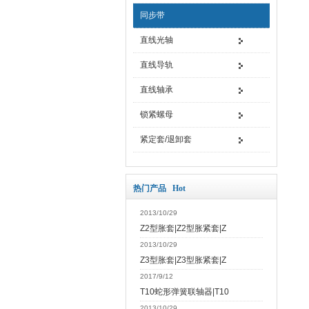
同步带
直线光轴
直线导轨
直线轴承
锁紧螺母
紧定套/退卸套
热门产品 Hot
2013/10/29
Z2型胀套|Z2型胀紧套|Z
2013/10/29
Z3型胀套|Z3型胀紧套|Z
2017/9/12
T10蛇形弹簧联轴器|T10
2013/10/29