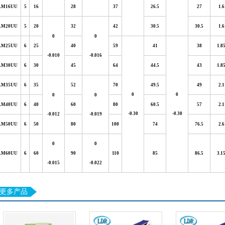
LM16UU
5
16
28
37
26.5
27
1.6
LM20UU
5
20
32
42
30.5
30.5
1.6
0
0
LM25UU
6
25
40
59
41
38
1.8
-0.010
-0.016
LM30UU
6
30
45
64
44.5
43
1.8
LM35UU
6
35
52
70
49.5
49
2.1
0
0
0
0
LM40UU
6
40
60
80
60.5
57
2.1
-0.30
-0.30
-0.012
-0.019
LM50UU
6
50
80
100
74
76.5
2.6
0
0
LM60UU
6
60
90
110
85
86.5
3.1
-0.015
-0.022
更多产品