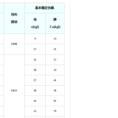
基本额定负载
径向
动
静
跳动
c(kgf)
Co(kgf)
9
13
0.008
17
21
21
27
18
23
27
41
0.012
38
56
42
61
52
79