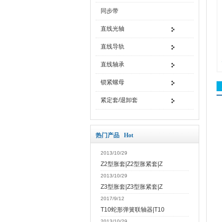
同步带
直线光轴
直线导轨
直线轴承
锁紧螺母
紧定套/退卸套
热门产品 Hot
2013/10/29
Z2型胀套|Z2型胀紧套|Z
2013/10/29
Z3型胀套|Z3型胀紧套|Z
2017/9/12
T10蛇形弹簧联轴器|T10
2013/10/29