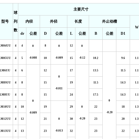
主要尺寸
球
型号
列
内径
外径
长度
外止动槽
W
数
dr
公差
D
公差
L
公差
B
公差
D1
LM04UU
4
4
8
12
0
0
0
-0.008
-0.009
-0.12
LM05UU
4
5
10
15
10.2
9.6
1.1
LM6UU
4
6
12
17
13.5
11.5
1.1
0
LM8SUU
4
8
15
19
11.5
14.3
1.1
-0.011
LM8UU
4
8
15
24
17.5
14.3
1.1
0
0
LM10UU
4
10
19
29
0
22
18
1.3
-0.20
-0.009
-0.20
LM12UU
4
12
21
0
30
23
20
1.3
-0.013
LM13UU
4
13
23
32
23
22
1.3