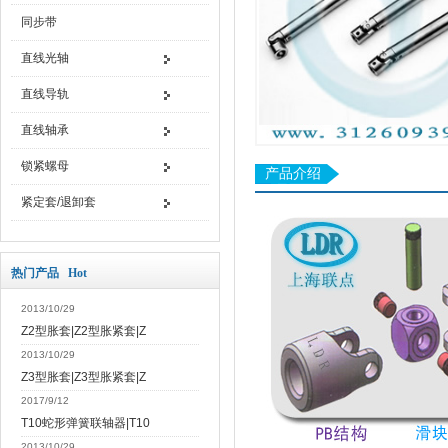
同步带
直线光轴
直线导轨
直线轴承
锁紧螺母
产品介绍
紧定套/退卸套
热门产品 Hot
2013/10/29
Z2型胀套|Z2型胀紧套|Z
2013/10/29
Z3型胀套|Z3型胀紧套|Z
2017/9/12
T10蛇形弹簧联轴器|T10
2013/10/29