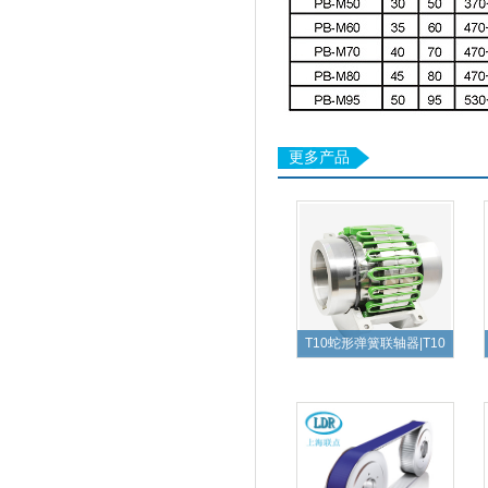
更多产品
T10蛇形弹簧联轴器|T10