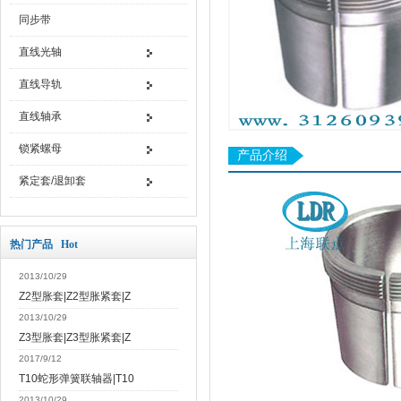
同步带
直线光轴
直线导轨
直线轴承
锁紧螺母
产品介绍
紧定套/退卸套
热门产品 Hot
2013/10/29
Z2型胀套|Z2型胀紧套|Z
2013/10/29
Z3型胀套|Z3型胀紧套|Z
2017/9/12
T10蛇形弹簧联轴器|T10
2013/10/29