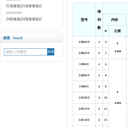
Z1型胀套|Z1型胀紧套|Z
球
2013/10/29
Z4型胀套|Z4型胀紧套|Z
型号
列
内径
数
公差
dr
搜索 Search
LM04UU
4
4
0
-0.008
LM05UU
4
5
LM6UU
4
6
LM8SUU
4
8
LM8UU
4
8
0
LM10UU
4
10
-0.009
LM12UU
4
12
LM13UU
4
13