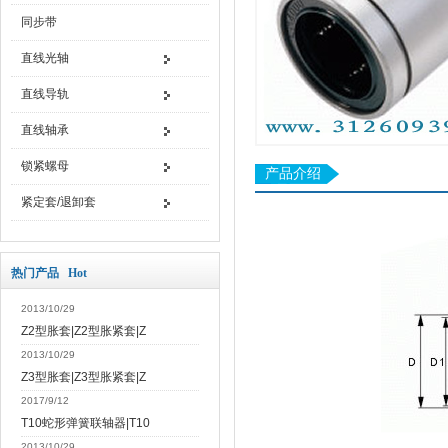
同步带
直线光轴
直线导轨
直线轴承
锁紧螺母
产品介绍
紧定套/退卸套
热门产品 Hot
2013/10/29
Z2型胀套|Z2型胀紧套|Z
2013/10/29
Z3型胀套|Z3型胀紧套|Z
2017/9/12
T10蛇形弹簧联轴器|T10
2013/10/29