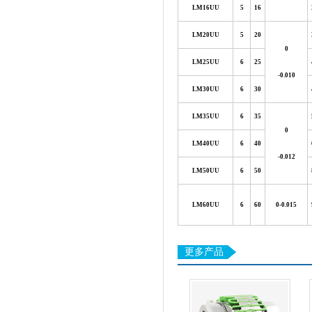
LM16UU
5
16
LM20UU
5
20
0
LM25UU
6
25
-0.010
LM30UU
6
30
LM35UU
6
35
0
LM40UU
6
40
-0.012
LM50UU
6
50
LM60UU
6
60
0
-0.015
更多产品