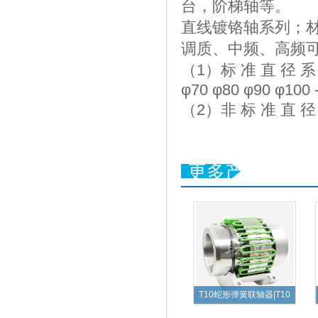
台，阶梯轴等。
直线镀铬轴系列；材
调质、中频、高频
（1）标 准 直 径 系 列；
φ70 φ80 φ90 φ100 --
（2）非 标 准 直
更多产品
T10蛇形弹簧联轴器|T10