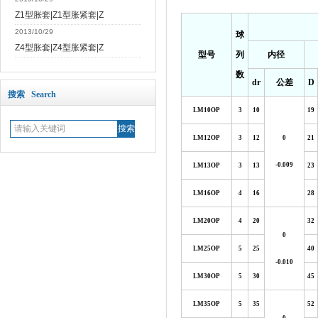
Z1型胀套|Z1型胀紧套|Z
2013/10/29
球
Z4型胀套|Z4型胀紧套|Z
型号
列
内径
数
dr
公差
D
搜索 Search
LM10OP
3
10
19
LM12OP
3
12
0
21
-0.009
LM13OP
3
13
23
LM16OP
4
16
28
LM20OP
4
20
32
0
LM25OP
5
25
40
-0.010
LM30OP
5
30
45
LM35OP
5
35
52