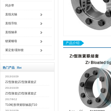
同步带
直线光轴
直线导轨
直线轴承
锁紧螺母
产品介绍
紧定套/退卸套
热门产品 Hot
2013/10/29
Z2型胀套|Z2型胀紧套|Z
2013/10/29
Z3型胀套|Z3型胀紧套|Z
2017/9/12
T10蛇形弹簧联轴器|T10
2013/10/29