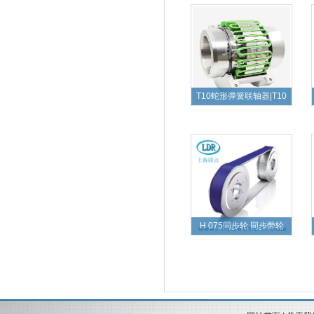
T10蛇形弹簧联轴器|T10
H 075同步轮 同步带轮