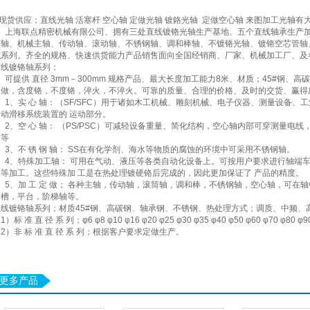
现货供应；直线光轴 活塞杆 空心轴 定做光轴 镀鉻光轴 定做空心轴 来图加工光轴
上海联点精密机械有限公司、拥有三处直线镀铬光轴生产基地、五个直线轴承生产加
铬轴、机械主轴、传动轴、滚动轴、不锈钢轴、调和棒轴、不镀铬光轴、镀铬空芯管轴
械系列。齐全的规格、快速供货能力产品销售面向全国经销商、厂家、机械加工厂、及
直线镀铬轴系列；
可提供 直径 3mm－300mm 规格产品、最大长度加工能力8米、材质；45#钢、
定做，含度铬，不度铬，淬火，不淬火。可靠的质量、合理的价格、及时的交货、赢得
1、实 心 轴：（SF/SFC）用于诸如木工机械、雕刻机械、电子仪器、测量设备、
自动滑移系统装置的 运动部分。
2、空 心 轴： （PS/PSC）可减轻设备重量、简化结构，空心轴内部可穿测量电
臂等
3、不 锈 钢 轴： SS在有化学剂、海水等物质的腐蚀的环境中可采用不锈钢轴。
4、特殊加工轴： 可用在气动、液压等各类自动化设备上。可按用户要求进行轴端车
轴等加工。这些特殊加 工是在热处理镀硬铬后完成的，因此更加保证了 产品的精度。
5、加 工 定 做； 各种主轴，传动轴，滚筒轴，调和棒，不锈钢轴，空心轴，可在
簧槽，平台，阶梯轴等。
直线镀铬轴系列；材质45#钢、高碳钢、轴承钢、不锈钢、热处理方式；调质、中频、
1）标 准 直 径 系 列；φ6 φ8 φ10 φ16 φ20 φ25 φ30 φ35 φ40 φ50 φ60 φ70 φ80 φ90 φ1
2）非 标 准 直 径 系 列；根据客户要求定做生产。
更多产品