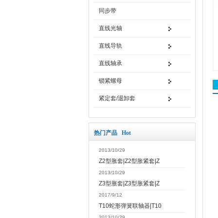
同步带
直线光轴
直线导轨
直线轴承
锁紧螺母
紧定套/退卸套
热门产品 Hot
2013/10/29
Z2型胀套|Z2型胀紧套|Z
2013/10/29
Z3型胀套|Z3型胀紧套|Z
2017/9/12
T10蛇形弹簧联轴器|T10
2013/10/29