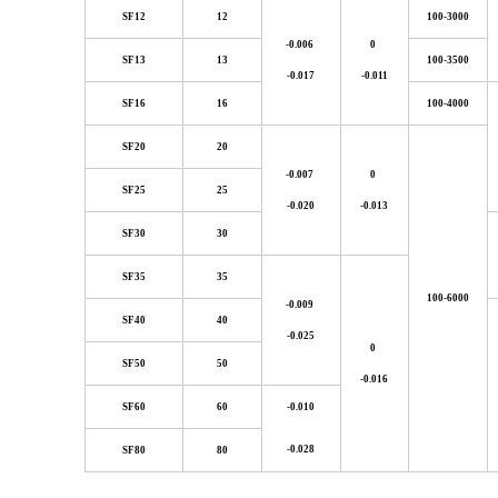
SF12
12
100-3000
-0.006
0
SF13
13
100-3500
-0.017
-0.011
SF16
16
100-4000
SF20
20
-0.007
0
SF25
25
-0.020
-0.013
SF30
30
SF35
35
100-6000
-0.009
SF40
40
-0.025
0
SF50
50
-0.016
SF60
60
-0.010
-0.028
SF80
80