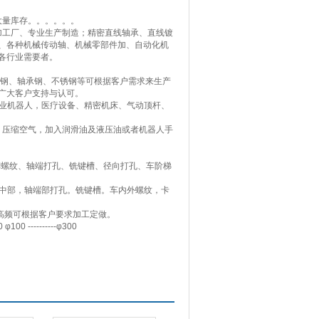
有大量库存。。。。。。
工厂、专业生产制造；精密直线轴承、直线镀
、各种机械传动轴、机械零部件加、自动化机
各行业需要者。
高碳钢、轴承钢、不锈钢等可根据客户需求来生产
广大客户支持与认可。
工业机器人，医疗设备、精密机床、气动顶杆、
线，压缩空气，加入润滑油及液压油或者机器人手
螺纹、轴端打孔、铣键槽、径向打孔、车阶梯
轴中部，轴端部打孔。铣键槽。车内外螺纹，卡
高频可根据客户要求加工定做。
00 ----------φ300