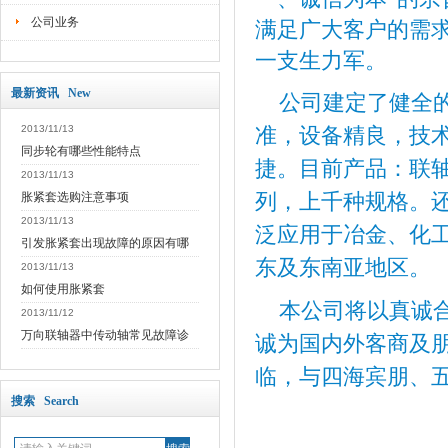
公司业务
满足广大客户的需
一支生力军。
最新资讯 New
公司建定了健全的
2013/11/13
准，设备精良，技
同步轮有哪些性能特点
捷。目前产品：联
2013/11/13
列，上千种规格。
胀紧套选购注意事项
2013/11/13
泛应用于冶金、化
引发胀紧套出现故障的原因有哪
东及东南亚地区。
2013/11/13
如何使用胀紧套
本公司将以真诚合
2013/11/12
万向联轴器中传动轴常见故障诊
诚为国内外客商及
临，与四海宾朋、
搜索 Search